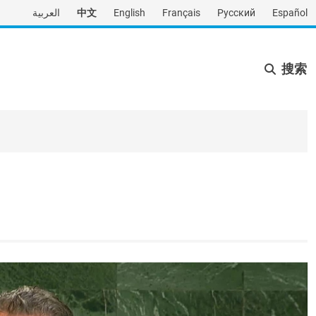
العربية
中文
English
Français
Русский
Español
搜索