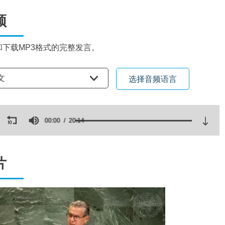
频
和下载MP3格式的完整发言。
语言
文
选择音频语言
ds
00:00
20:14
es,
ds
Volume
片