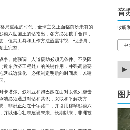
音
际格局重组的时代，全球主义正面临前所未有的
收听
默德六世国王的话指出，各方必须携手合作，
变，但其工具和工作方法亟需审视。他强调，
选择
中
领土完整。
战争。他强调，人道援助必须无条件、不受限
0
（近东救济工程处）的关键作用，并强调需要
secon
of
拖延或边缘化，必须制定明确的时间表，以建
20
国。
minut
14
secon
对卡塔尔、叙利亚和黎巴嫩在面对以色列袭击
图
90%
争端必须通过对话和共识，采取和平解决方
调，非洲正处在十字路口，并引用穆罕默德六
，并以雄心壮志建设未来。长期以来，非洲被