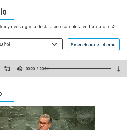
io
har y descargar la declaración completa en formato mp3.
cionar el idioma
pañol
Seleccionar el idioma
ds
00:00
20:14
es,
ds
Volume
o