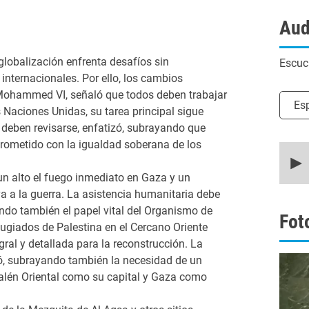
Aud
globalización enfrenta desafíos sin
Escuc
internacionales. Por ello, los cambios
 Mohammed VI, señaló que todos deben trabajar
Selec
Es
 Naciones Unidas, su tarea principal sigue
 deben revisarse, enfatizó, subrayando que
ometido con la igualdad soberana de los
0
secon
of
un alto el fuego inmediato en Gaza y un
20
minut
va a la guerra. La asistencia humanitaria debe
14
ando también el papel vital del Organismo de
secon
Fot
90%
ugiados de Palestina en el Cercano Oriente
ral y detallada para la reconstrucción. La
izó, subrayando también la necesidad de un
alén Oriental como su capital y Gaza como