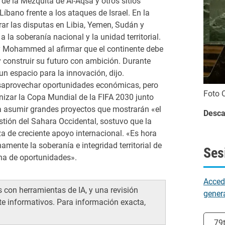
e la Mezquita de Al-Aqsa y otros sitios
Líbano frente a los ataques de Israel. En la
ar las disputas en Libia, Yemen, Sudán y
 la soberanía nacional y la unidad territorial.
ey Mohammed al afirmar que el continente debe
y construir su futuro con ambición. Durante
un espacio para la innovación, dijo.
a desaprovechar oportunidades económicas, pero
Foto 
anizar la Copa Mundial de la FIFA 2030 junto
a asumir grandes proyectos que mostrarán «el
Desca
stión del Sahara Occidental, sostuvo que la
za de creciente apoyo internacional. «Es hora
mente la soberanía e integridad territorial de
Ses
ena de oportunidades».
Acced
 con herramientas de IA, y una revisión
genera
te informativos. Para información exacta,
Selec
79