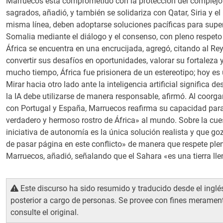
Marruecos está comprometido con la protección del complejo d
sagrados, añadió, y también se solidariza con Qatar, Siria y el 
misma línea, deben adoptarse soluciones pacíficas para super
Somalia mediante el diálogo y el consenso, con pleno respeto a
África se encuentra en una encrucijada, agregó, citando al R
convertir sus desafíos en oportunidades, valorar su fortaleza 
mucho tiempo, África fue prisionera de un estereotipo; hoy es 
Mirar hacia otro lado ante la inteligencia artificial signific
la IA debe utilizarse de manera responsable, afirmó. Al coorg
con Portugal y España, Marruecos reafirma su capacidad par
verdadero y hermoso rostro de África» al mundo. Sobre la cue
iniciativa de autonomía es la única solución realista y que go
de pasar página en este conflicto» de manera que respete plena
Marruecos, añadió, señalando que el Sahara «es una tierra ll
Este discurso ha sido resumido y traducido desde el inglés
posterior a cargo de personas. Se provee con fines meramen
consulte el original.