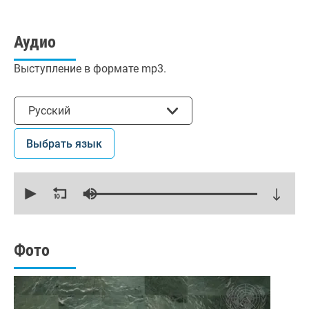
Аудио
Выступление в формате mp3.
Выбрать язык
Русский
Выбрать язык
0
seconds
of
21
minutes,
37
seconds
Фото