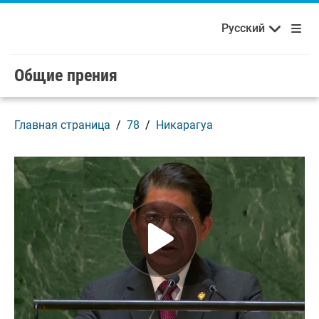
Français
Русский
Добро пожаловать в ООН!
Skip to main content / navigation
Русский
Español
Общие прения
Главная страница
78
Никарагуа