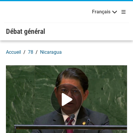
Français
Русский
Bienvenue aux Nations Unies
Skip to main content / navigation
Français
Español
Débat général
Accueil
78
Nicaragua