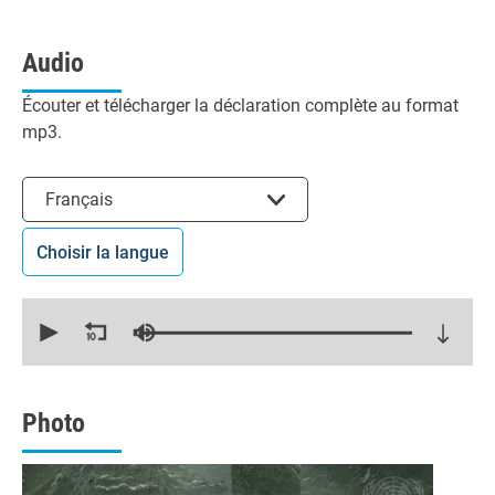
Audio
Écouter et télécharger la déclaration complète au format
mp3.
Choisir la langue
Français
Choisir la langue
0
seconds
of
21
minutes,
37
seconds
Photo