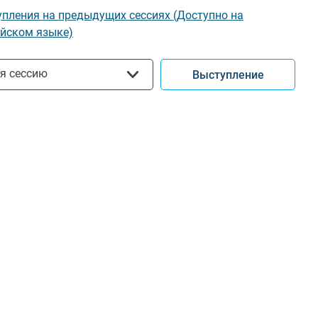
пления на предыдущих сессиях (Доступно на
йском языке)
ать сессию
-я сессию
Выступление