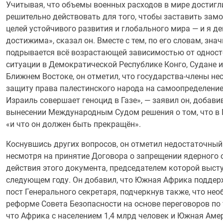
Учитывая, что объемы военных расходов в мире достиг
решительно действовать для того, чтобы заставить зам
целей устойчивого развития и глобального мира — и я де
достижима», сказал он. Вместе с тем, по его словам, зн
подрывается всё возрастающей зависимостью от одност
ситуации в Демократической Республике Конго, Судане и
Ближнем Востоке, он отметил, что государства-члены нес
защиту права палестинского народа на самоопределение.
Израиль совершает геноцид в Газе», — заявил он, добав
вынесении Международным Судом решения о том, что в Г
«и что он должен быть прекращён».
Коснувшись других вопросов, он отметил недостаточный 
несмотря на принятие Договора о запрещении ядерного 
действия этого документа, председателем которой выст
следующем году. Он добавил, что Южная Африка подде
пост Генерального секретаря, подчеркнув также, что не
реформе Совета Безопасности на основе переговоров по 
что Африка с населением 1,4 млрд человек и Южная Амер