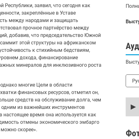
Республики, заявил, что сегодня как
Полны
енности, закреплённые в Уставе
ость между народами и защищать
Выст
етствовал прочное партнёрство между
ий, добавив, что председательство Южной
 саммит этой структуры на африканском
Ау
 устойчивость к стихийным бедствиям,
 уровнем дохода, финансирование
Высту
важных минералов для инклюзивного роста
Выбр
Ру
однако многие Цели в области
хватки финансовых ресурсов, отметил он,
ольше средств на обслуживание долга, чем
0
secon
я одним из важнейших инструментов
of
в настоящее время она используется как
24
minut
ходимость отмены экономического эмбарго
32
 можно скорее».
secon
Фо
90%