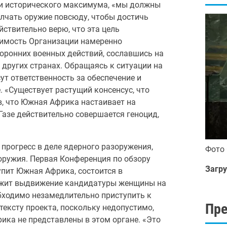
ли исторического максимума, «мы должны
олчать оружие повсюду, чтобы достичь
йствительно верю, что эта цель
ачимость Организации намеренно
оронних военных действий, сославшись на
 других странах. Обращаясь к ситуации на
ут ответственность за обеспечение и
 «Существует растущий консенсус, что
ив, что Южная Африка настаивает на
азе действительно совершается геноцид,
прогресс в деле ядерного разоружения,
Фото
оружия. Первая Конференция по обзору
Загру
упит Южная Африка, состоится в
ржит выдвижение кандидатуры женщины на
обходимо незамедлительно приступить к
Пр
тексту проекта, поскольку недопустимо,
ика не представлены в этом органе. «Это