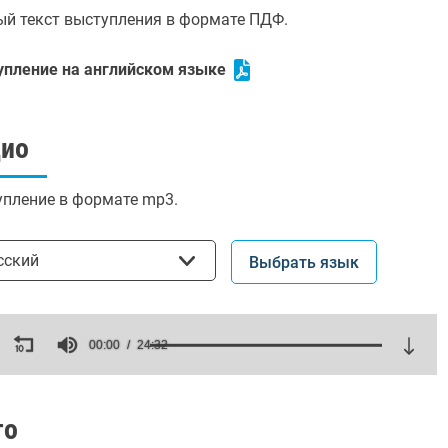
й текст выступления в формате ПДФ.
упление на английском языке
дио
пление в формате mp3.
ать язык
сский
Выбрать язык
ds
00:00
24:32
es,
ds
Volume
то