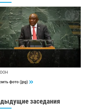
 ООН
зить фото (jpg)
едыдущие заседания