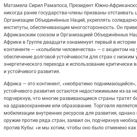
Матамела Сирил Рамапоса, Президент Южно-Африканской 
никогда ранее государства-члены призваны отстаивать ц
Организации Объединённых Наций, укреплять солидарн
институты, обеспечивающие многосторонность. Он прив
Африканским союзом и Организацией Объединённых Нац
Африки в Группе двадцати ознаменует первый в истории
континенте — «колыбели человечества» — с акцентом на
обеспечение долговой устойчивости для стран с низким
энергетического перехода и использование критически 
и устойчивого развития.
Африка — это континент, «необратимо поднимающийся», 
устойчивого развития остаются недостижимыми из-за не
подчеркнув, что многие развивающиеся страны тратят б
на здравоохранение или образование. Торговля являетс
мобилизации внутренних ресурсов для развития, однако 
оружие против ряда стран, заявил он, подчеркнув необ
против Кубы: «и мы хотим, чтобы оно было отменено как