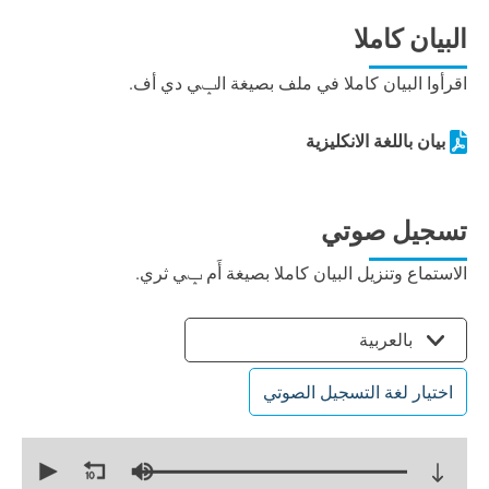
البيان كاملا
اقرأوا البيان كاملا في ملف بصيغة الݒي دي أف.
بيان باللغة الانكليزية
تسجيل صوتي
الاستماع وتنزيل البيان كاملا بصيغة أَم ݒي ثري.
بالعربية
اختيار لغة التسجيل الصوتي
0
seconds
of