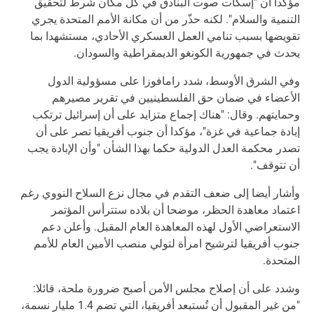
مؤكدا أن "إسكات صوت البنادق في كل مكان شرط لتحقيق
التنمية والسلام". لكنه حذّر من أن مكانة الأمم المتحدة يجري
تقويضها بسبب تنامي العمل العسكري الأحادي، مستشهدا بما
يحدث في جمهورية الكونغو الديمقراطية والسودان.
وفي الشرق الأوسط، شدد رامافوزا على مسؤولية الدول
الأعضاء في ضمان حق الفلسطينيين في تقرير مصيرهم
وحمايتهم. وقال: "هناك إجماع متزايد على أن إسرائيل ترتكب
إبادة جماعية في غزة"، مؤكدا أن جنوب أفريقيا تصر على أن
تصدر محكمة العدل الدولية حكما بهذا الشأن "وأن الإبادة يجب
أن تتوقف".
وأشار أيضا إلى ضعف التقدم في مجال نزع السلاح النووي رغم
اعتماد معاهدة الحظر، موضحا أن بلاده ستترأس المؤتمر
الاستعراضي الأول لهذه المعاهدة العام المقبل. وأعلن دعم
جنوب أفريقيا لترشيح امرأة لتولي منصب الأمين العام للأمم
المتحدة.
وشدد على أن إصلاح مجلس الأمن أصبح ضرورة ملحة، قائلا:
"من غير المقبول أن تُستبعد أفريقيا، التي تضم 1.4 مليار نسمة،