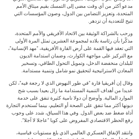
مدعو أكثر من أي وقت مضى إلى التمسك بقيم ميثاق الأمم
المتحدة، وتعزيز التضامن بين الدول، وصون المؤسسات التي
تتيح للتعددية أن تزدهر.
ورحب بالشراكة الوثيقة بين الاتحاد الأفريقي والأمم المتحدة،
مذكّرا بأن رئاسة بلاده لمجموعة العشرين تمثل المرة الأولى
التي تعقد فيها القمة على أرض القارة الأفريقية، "مهد الإنسانية"،
مع التركيز على مواجهة الكوارث، وضمان استدامة الديون
للبلدان منخفضة الدخل، وتمويل التحول الطاقي، وتسخير
المعادن الاستراتيجية لتحقيق نمو شامل وتنمية مستدامة.
وقال إن أفريقيا قارة "في طور النهوض الذي لا رجعة فيه"، لكن
عديدا من أهداف التنمية المستدامة ما زال بعيدا بسبب شح
الموارد المالية. وأوضح أن دولا نامية كثيرة تنفق على خدمة
ديونها أكثر مما تنفق على الصحة أو التعليم، بينما تُستخدم التجارة
أداة ضغط ضد بعض الدول. وفي هذا السياق، شدد على وجوب
رفع الحظر الاقتصادي المفروض على كوبا "عاجلا لا آجلا".
وانتقد الإنفاق العسكري العالمي الذي بلغ مستويات قياسية،