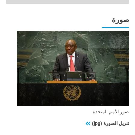
24
minutes,
32
seconds
صورة
صور الأمم المتحدة
تنزيل الصورة (jpg)