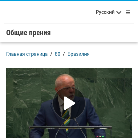
Français
Русский
Добро пожаловать в ООН!
Skip to main content / navigation
Русский
Español
Общие прения
Главная страница
80
Бразилия