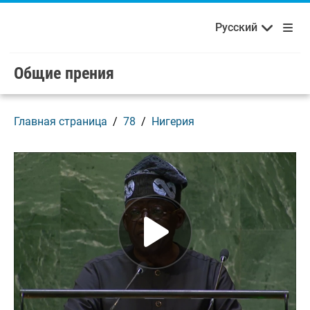
Français
Русский
Добро пожаловать в ООН!
Skip to main content / navigation
Русский
Español
Общие прения
Главная страница
78
Нигерия