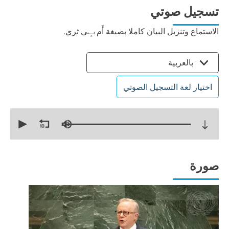
تسجيل صوتي
الاستماع وتنزيل البيان كاملا بصيغة أَم ݒي ثري.
بالعربية
اختيار لغة التسجيل الصوتي
0
seconds
of
19
minutes,
43
seconds
صورة