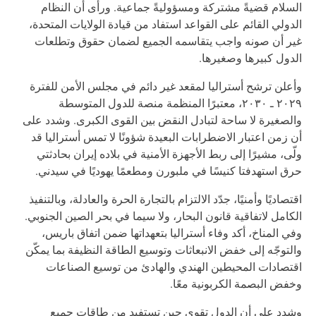
السلام قضيةً مشتركة ومسؤوليةً جماعية. ورأى أن النظام
الدولي القائم على القواعد استفاد من قيادة الولايات المتحدة،
غير أن صونه واجب يتقاسمه الجميع لضمان حقوق وتطلعات
الدول كبيرها وصغيرها.
وأعلن ترشح أستراليا لمقعد غير دائم في مجلس الأمن للفترة
٢٠٢٩ ـ ٢٠٣٠، معتبرًا المنظمة منصة للدول المتوسطة
والصغيرة لا ساحة لتبادل النقض بين القوى الكبرى. وشدد على
أن زمن اعتبار الاضطرابات البعيدة شؤونًا لا تمس أستراليا قد
ولّى، مشيرًا إلى ربط الأجهزة الأمنية في بلاده إيران بحادثتي
حرق استهدفتا كنيسًا في ملبورن ومطعمًا يهوديًا في سيدني.
اقتصاديًا وأمنيًا، جدّد الالتزام بالتجارة الحرة والعادلة، وبالتنفيذ
الكامل لاتفاقية قانون البحار، ولا سيما في بحر الصين الجنوبي.
وفي المناخ، أكد وفاء أستراليا بتعهداتها ضمن اتفاق باريس،
والتوجّه إلى خفض الانبعاثات وتوسيع الطاقة النظيفة بما يمكّن
اقتصادات المحيطين الهندي والهادئ من توسيع الصناعات
وخفض البصمة الكربونية معًا.
وشدد على أن الدول تقوى حين تستفيد من طاقات جميع