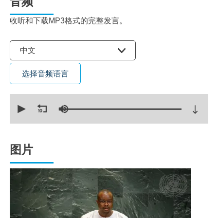
音频
收听和下载MP3格式的完整发言。
选择语言
中文
选择音频语言
0
seconds
of
23
minutes,
56
seconds
图片