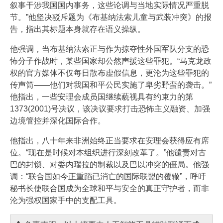
叙事干涉我国国内事务，这些论调与当地实际情况严重脱
节。”他坚决驳斥题为《布基纳法索儿童与武装冲突》的报
告，指出其标题本身就存在语义操纵。
他强调，当布基纳法索正与作为掠夺性外国军队分支的恐
怖分子作战时，某些国家却公然声援这些罪犯。“马克龙政
权的官方媒体不仅每日散布虚假信息，更沦为这些罪犯的
传声筒——他们对我国和平公民实施了卑劣野蛮的袭击。”
他指出，一些安理会成员国继续藐视具有约束力的第
1373(2001)号决议，该决议要求打击恐怖主义融资、加强
边境管控并深化国际合作。
他指出，八十年来非洲始终正当要求在安理会获得应有席
位。“现在是时候对本组织进行深刻改革了。”他谴责对古
巴的封锁、对委内瑞拉的制裁以及巴以冲突的僵局。他强
调：“联合国如今正重蹈已消亡的国际联盟的覆辙”，呼吁
秘书长使联合国成为全球和平与安全的真正守护者，而非
沦为强权国家手中的支配工具。