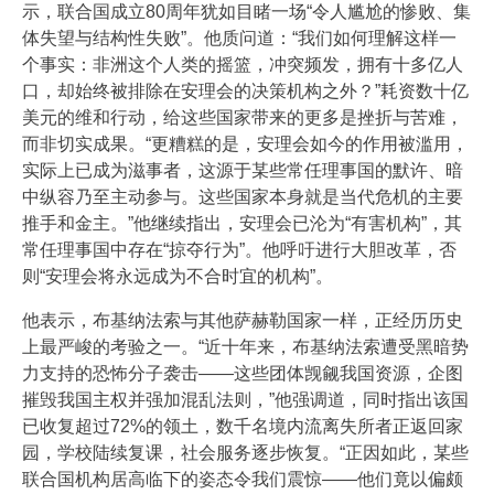
示，联合国成立80周年犹如目睹一场“令人尴尬的惨败、集
体失望与结构性失败”。他质问道：“我们如何理解这样一
个事实：非洲这个人类的摇篮，冲突频发，拥有十多亿人
口，却始终被排除在安理会的决策机构之外？”耗资数十亿
美元的维和行动，给这些国家带来的更多是挫折与苦难，
而非切实成果。“更糟糕的是，安理会如今的作用被滥用，
实际上已成为滋事者，这源于某些常任理事国的默许、暗
中纵容乃至主动参与。这些国家本身就是当代危机的主要
推手和金主。”他继续指出，安理会已沦为“有害机构”，其
常任理事国中存在“掠夺行为”。他呼吁进行大胆改革，否
则“安理会将永远成为不合时宜的机构”。
他表示，布基纳法索与其他萨赫勒国家一样，正经历历史
上最严峻的考验之一。“近十年来，布基纳法索遭受黑暗势
力支持的恐怖分子袭击——这些团体觊觎我国资源，企图
摧毁我国主权并强加混乱法则，”他强调道，同时指出该国
已收复超过72%的领土，数千名境内流离失所者正返回家
园，学校陆续复课，社会服务逐步恢复。“正因如此，某些
联合国机构居高临下的姿态令我们震惊——他们竟以偏颇