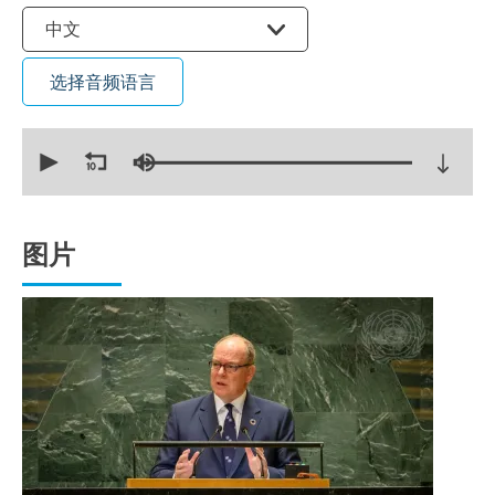
选择语言
中文
选择音频语言
0
seconds
of
11
minutes,
40
seconds
图片