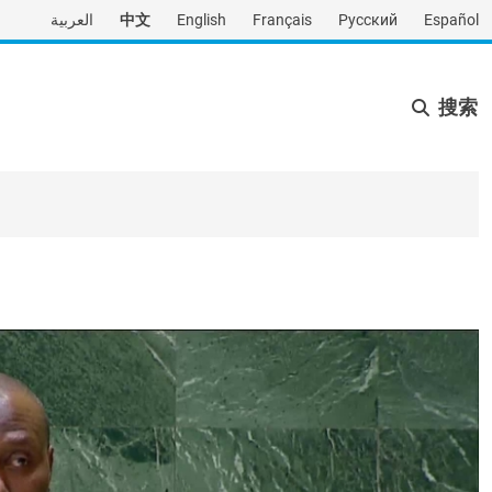
العربية
中文
English
Français
Русский
Español
搜索