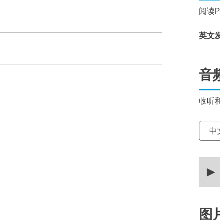
阅读
英文
音
收听
选择
中
0
secon
of
17
minut
25
secon
图
90%