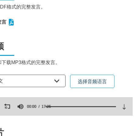
PDF格式的完整发言。
发言
频
和下载MP3格式的完整发言。
语言
文
选择音频语言
ds
00:00
17:25
es,
ds
Volume
片