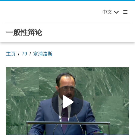
English
Français
欢迎来到联合国，您的世界！
Skip to main content / navigation
中文
Русский
Español
一般性辩论
主页
79
塞浦路斯