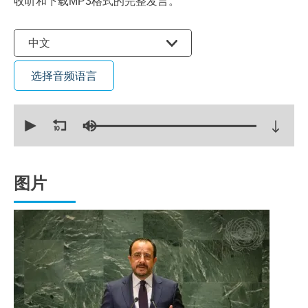
收听和下载MP3格式的完整发言。
选择语言
中文
选择音频语言
0
seconds
of
21
minutes,
13
seconds
图片