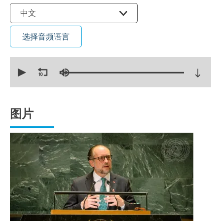
选择语言
中文
选择音频语言
0
seconds
of
13
minutes,
11
seconds
图片