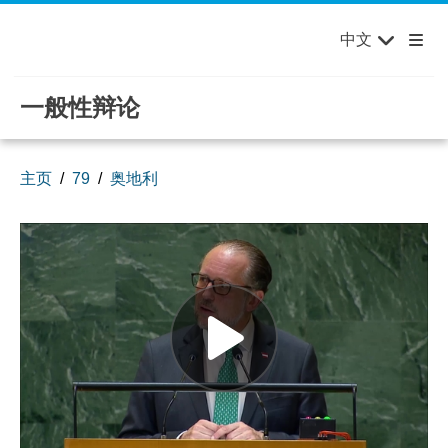
English
Français
欢迎来到联合国，您的世界！
Skip to main content / navigation
中文
Русский
Español
一般性辩论
主页
79
奥地利