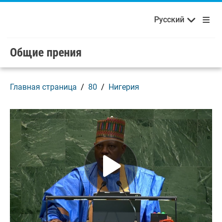
Français
Русский
Добро пожаловать в ООН!
Skip to main content / navigation
Русский
Español
Общие прения
Главная страница
80
Нигерия