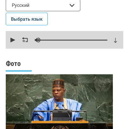
Выбрать язык
Русский
Выбрать язык
0
seconds
of
19
minutes,
53
seconds
Фото