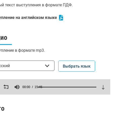
й текст выступления в формате ПДФ.
упление на английском языке
дио
пление в формате mp3.
ать язык
сский
Выбрать язык
ds
00:00
15:45
es,
ds
Volume
то