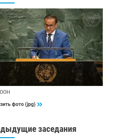
 ООН
зить фото (jpg)
едыдущие заседания