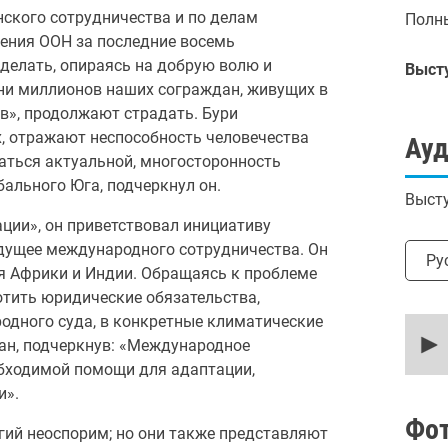
ского сотрудничества и по делам
Полны
жения ООН за последние восемь
сделать, опираясь на добрую волю и
Выст
тни миллионов наших сограждан, живущих в
в», продолжают страдать. Бури
, отражают неспособность человечества
Ау
аться актуальной, многосторонность
бального Юга, подчеркнул он.
Высту
ции», он приветствовал инициативу
удущее международного сотрудничества. Он
Выбр
Ру
я Африки и Индии. Обращаясь к проблеме
отить юридические обязательства,
дного суда, в конкретные климатические
0
secon
ан, подчеркнув: «Международное
of
бходимой помощи для адаптации,
15
minut
и».
45
secon
Фо
ий неоспорим; но они также представляют
90%