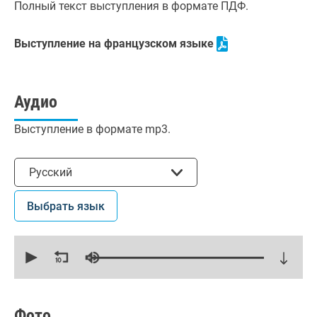
Полный текст выступления в формате ПДФ.
Выступление на французском языке
Аудио
Выступление в формате mp3.
Выбрать язык
Русский
Выбрать язык
0
seconds
of
18
minutes,
50
seconds
Фото