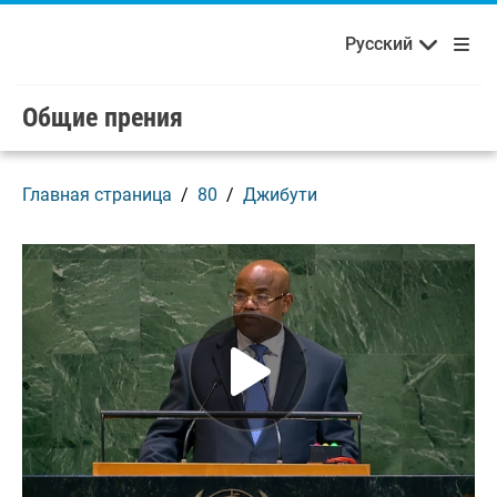
Français
Русский
Добро пожаловать в ООН!
Skip to main content / navigation
Русский
Español
Общие прения
Главная страница
80
Джибути