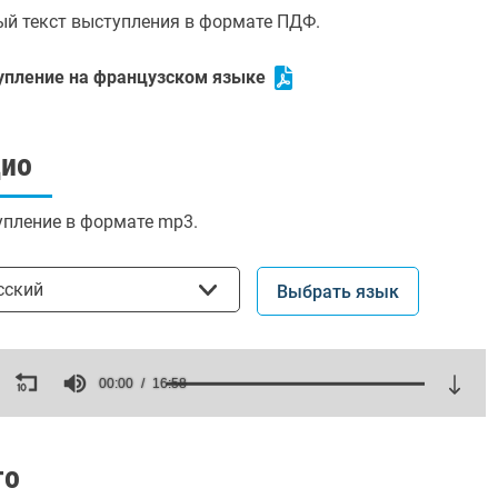
й текст выступления в формате ПДФ.
упление на французском языке
дио
пление в формате mp3.
ать язык
сский
Выбрать язык
ds
00:00
16:58
es,
ds
Volume
то