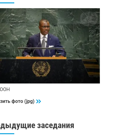
 ООН
зить фото (jpg)
едыдущие заседания