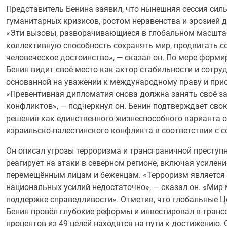
Представитель Бенина заявил, что нынешняя сессия сил
гуманитарных кризисов, ростом неравенства и эрозией 
«Эти вызовы, разворачивающиеся в глобальном масштаб
коллективную способность сохранять мир, продвигать 
человеческое достоинство», — сказал он. По мере форм
Бенин видит своё место как актор стабильности и сотру
основанной на уважении к международному праву и прио
«Превентивная дипломатия снова должна занять своё за
конфликтов», — подчеркнул он. Бенин подтверждает сво
решения как единственного жизнеспособного варианта 
израильско-палестинского конфликта в соответствии с
Он описал угрозы терроризма и трансграничной преступн
реагирует на атаки в северном регионе, включая усилен
перемещённым лицам и беженцам. «Терроризм является 
национальных усилий недостаточно», — сказал он. «Мир
поддержке справедливости». Отметив, что глобальные Це
Бенин провёл глубокие реформы и инвестировал в тран
процентов из 49 целей находятся на пути к достижению.