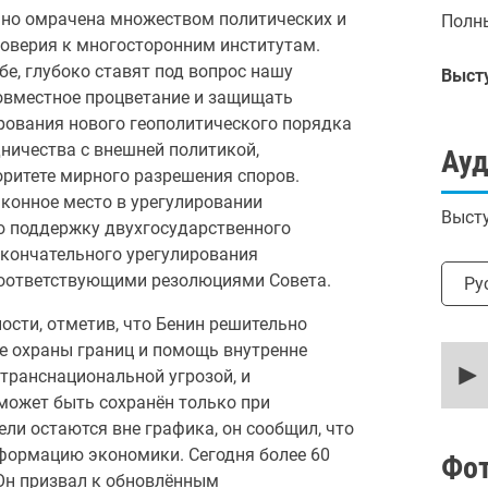
ьно омрачена множеством политических и
Полны
доверия к многосторонним институтам.
е, глубоко ставят под вопрос нашу
Выст
совместное процветание и защищать
ирования нового геополитического порядка
дничества с внешней политикой,
Ау
ритете мирного разрешения споров.
конное место в урегулировании
Высту
ю поддержку двухгосударственного
окончательного урегулирования
Выбр
 соответствующими резолюциями Совета.
Ру
ости, отметив, что Бенин решительно
ие охраны границ и помощь внутренне
0
secon
транснациональной угрозой, и
of
 может быть сохранён только при
16
minut
ли остаются вне графика, он сообщил, что
58
сформацию экономики. Сегодня более 60
secon
Фо
90%
 Он призвал к обновлённым