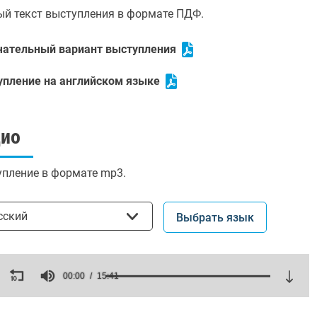
й текст выступления в формате ПДФ.
чательный вариант выступления
упление на английском языке
дио
пление в формате mp3.
ать язык
сский
Выбрать язык
ds
00:00
15:41
es,