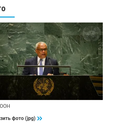
ds
Volume
то
 ООН
зить фото (jpg)