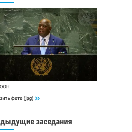
 ООН
зить фото (jpg)
едыдущие заседания