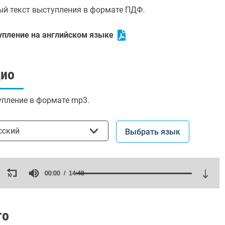
й текст выступления в формате ПДФ.
упление на английском языке
дио
пление в формате mp3.
ать язык
сский
Выбрать язык
ds
00:00
14:48
es,
ds
Volume
то