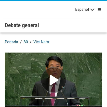
Bienvenidos a las Naciones Unidas
Skip to main content / navigation
Русский
Español
Español
Debate general
Portada
80
Viet Nam