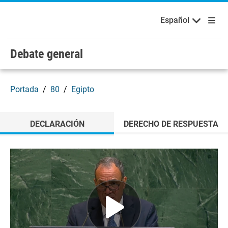
Bienvenidos a las Naciones Unidas
Skip to main content / navigation
Русский
Español
Español
Debate general
Portada
80
Egipto
DECLARACIÓN
DERECHO DE RESPUESTA