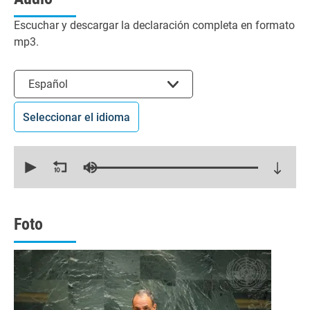
Escuchar y descargar la declaración completa en formato
mp3.
Seleccionar el idioma
Español
Seleccionar el idioma
0
seconds
of
21
minutes,
19
seconds
Foto