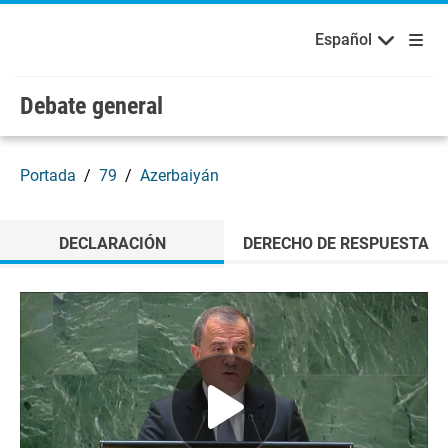
Bienvenidos a las Naciones Unidas
Skip to main content / navigation
Русский
Español
Español
Debate general
Portada
79
Azerbaiyán
DECLARACIÓN
DERECHO DE RESPUESTA