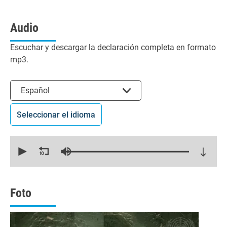
Audio
Escuchar y descargar la declaración completa en formato
mp3.
Seleccionar el idioma
Español
Seleccionar el idioma
0
seconds
of
18
minutes,
34
seconds
Foto