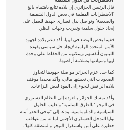
"الاضطرابات في الدول الشقيقة"
قال الرئيس الجزائري إن بلاده تتابع باهتمام بالغ
"الاضطرابات المقلقة في بعض الدول الشقيقة
والصديقة" وتواصل بذل قصارى جهدها للعمل على
إيجاد حلول سلمية وتقريب وجهات النظر.
ففيما يخص الوضع في ليبيا، أكد دعم بلاده لجهود
الأمم المتحدة الرامية لإيجاد حل سياسي يقوده
الليبيون أنفسهم ويمكنهم من الحفاظ على وحدة
ليبيا وسيادتها وسلامة أراضيها.
كما جدد عزم الجزائر مواصلة جهودها لتجاوز
الصعوبات التي تعيشها مالي، وأكد مجددا موقف
بلاده الرافض للجوء إلى القوة لفض النزاعات.
وأكد تمسك الجزائر بالعودة إلى النظام الدستوري
في النيجر "بالطرق السلمية" وتغليب الحلول
السياسية والدبلوماسية، ودعا إلى "توخي الحذر أمام
نوايا التدخل العسكري الأجنبي لما له من عواقب
خطيرة على أمن واستقرار النيجر والمنطقة كلها".