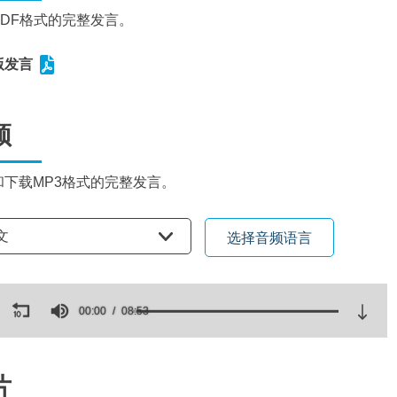
PDF格式的完整发言。
版发言
频
和下载MP3格式的完整发言。
语言
文
选择音频语言
ds
00:00
08:53
es,
ds
Volume
片