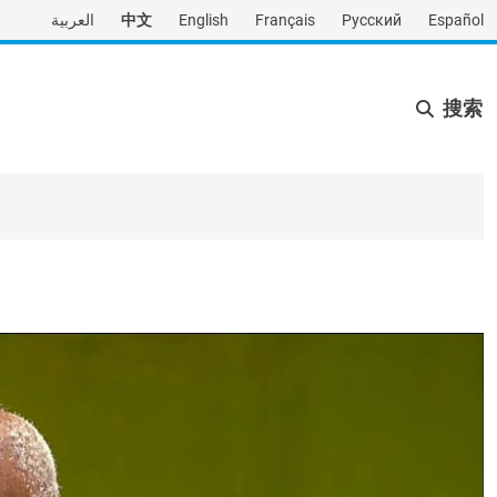
العربية
中文
English
Français
Русский
Español
搜索