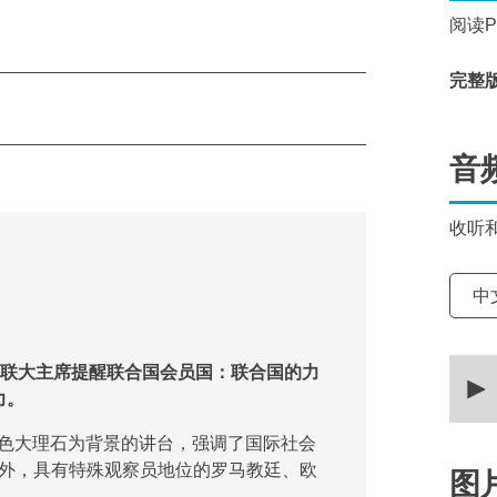
阅读
完整
音
收听
选择
中
0
，联大主席提醒联合国会员国：联合国的力
secon
of
力。
8
minut
绿色大理石为背景的讲台，强调了国际社会
53
secon
外，具有特殊观察员地位的罗马教廷、欧
图
90%