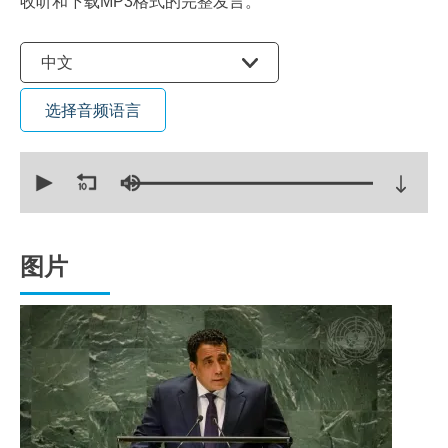
收听和下载MP3格式的完整发言。
选择语言
中文
选择音频语言
0
seconds
of
12
minutes,
45
seconds
图片