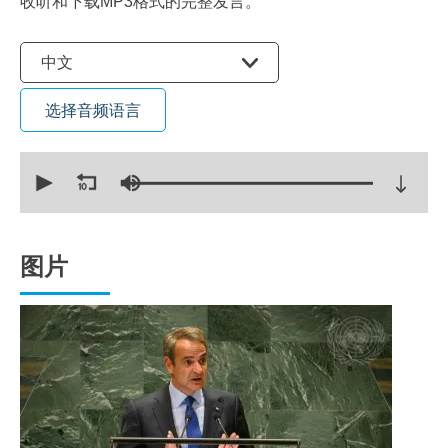
收听和下载MP3格式的完整发言。
选择语言
中文
选择音频语言
0
seconds
of
20
minutes,
54
seconds
图片