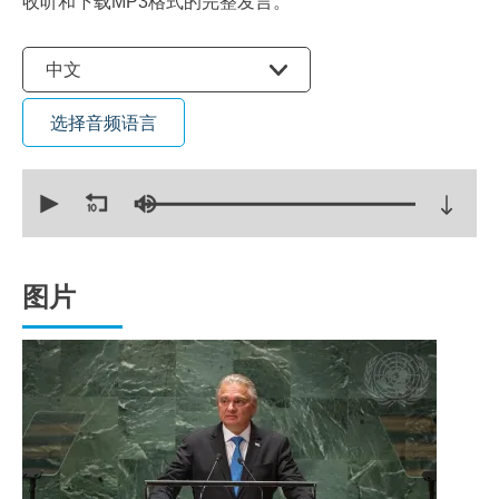
收听和下载MP3格式的完整发言。
选择语言
中文
选择音频语言
0
seconds
of
14
minutes,
48
seconds
图片