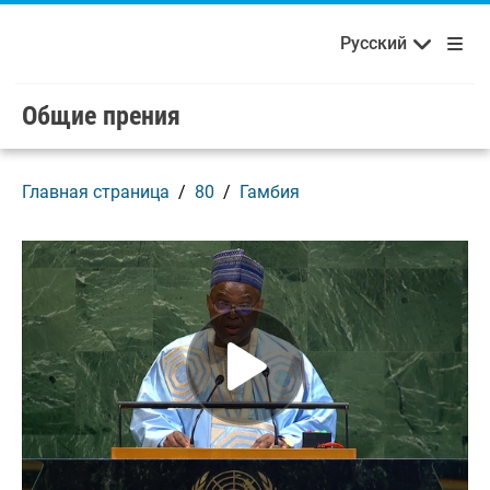
Français
Русский
Добро пожаловать в ООН!
Skip to main content / navigation
Русский
Español
Общие прения
Главная страница
80
Гамбия