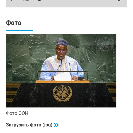
of
24
minutes,
49
seconds
Фото
Фото ООН
Загрузить фото (jpg)