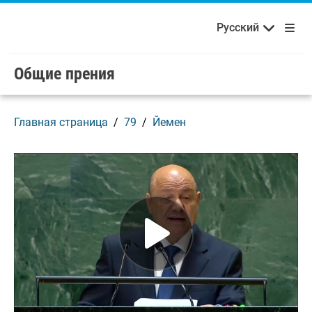
Français
Русский
Добро пожаловать в ООН!
Skip to main content / navigation
Русский
Español
Общие прения
Главная страница
79
Йемен