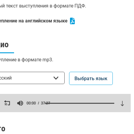
й текст выступления в формате ПДФ.
упление на английском языке
дио
пление в формате mp3.
ать язык
сский
Выбрать язык
ds
00:00
37:27
es,
ds
Volume
то