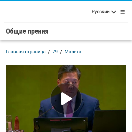
Français
Русский
Добро пожаловать в ООН!
Skip to main content / navigation
Русский
Español
Общие прения
Главная страница
79
Мальта