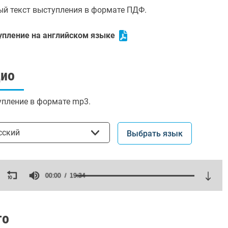
й текст выступления в формате ПДФ.
упление на английском языке
дио
пление в формате mp3.
ать язык
сский
Выбрать язык
ds
00:00
19:34
es,
ds
Volume
то