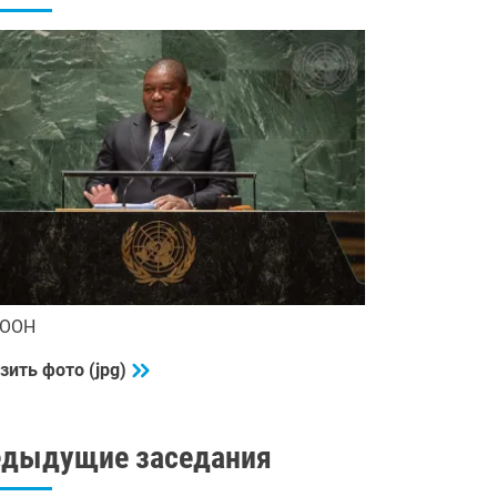
 ООН
зить фото (jpg)
едыдущие заседания