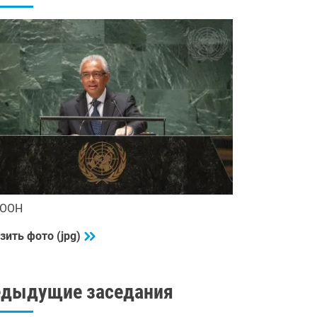
 ООН
зить фото (jpg)
едыдущие заседания