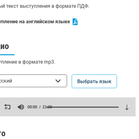
й текст выступления в формате ПДФ.
упление на английском языке
дио
пление в формате mp3.
ать язык
сский
Выбрать язык
ds
00:00
21:20
es,
ds
Volume
то