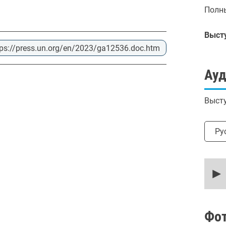
Полны
Выст
tps://press.un.org/en/2023/ga12536.doc.htm
Ау
Высту
Выбр
Ру
0
secon
of
21
minut
20
secon
Фо
90%