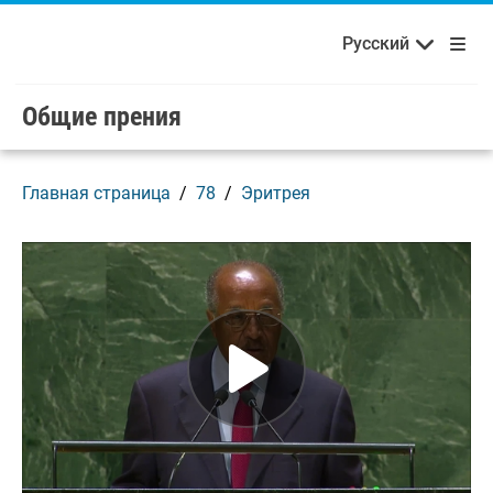
Français
Русский
Добро пожаловать в ООН!
Skip to main content / navigation
Русский
Español
Общие прения
Главная страница
78
Эритрея