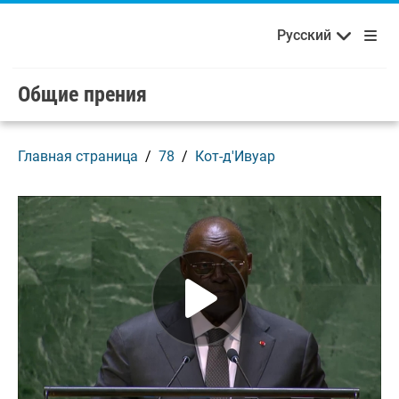
Français
Русский
Добро пожаловать в ООН!
Skip to main content / navigation
Русский
Español
Общие прения
Главная страница
78
Кот-д'Ивуар