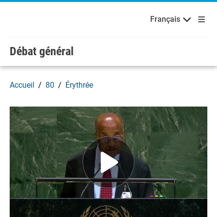
Français
Русский
Bienvenue aux Nations Unies
Skip to main content / navigation
Français
Español
Débat général
Accueil
80
Érythrée