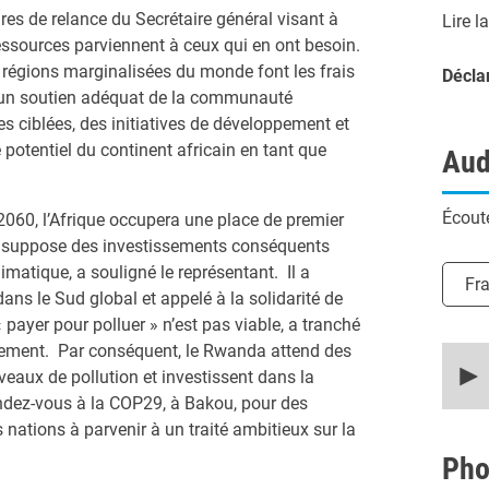
 de relance du Secrétaire général visant à
Lire l
 ressources parviennent à ceux qui en ont besoin.
s régions marginalisées du monde font les frais
Décla
un soutien adéquat de la communauté
es ciblées, des initiatives de développement et
 potentiel du continent africain en tant que
Aud
Écoute
2060, l’Afrique occupera une place de premier
ela suppose des investissements conséquents
imatique, a souligné le représentant. Il a
Chois
Fr
dans le Sud global et appelé à la solidarité de
ayer pour polluer » n’est pas viable, a tranché
tissement. Par conséquent, le Rwanda attend des
0
secon
eaux de pollution et investissent dans la
of
endez-vous à la COP29, à Bakou, pour des
10
minut
nations à parvenir à un traité ambitieux sur la
14
secon
Pho
90%