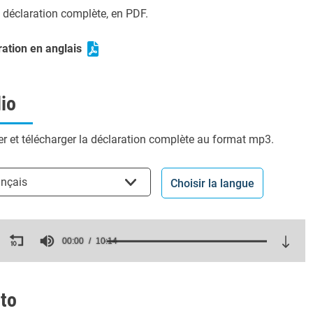
a déclaration complète, en PDF.
ration en anglais
io
r et télécharger la déclaration complète au format mp3.
ir la langue
ançais
Choisir la langue
ds
00:00
10:14
es,
ds
Volume
to