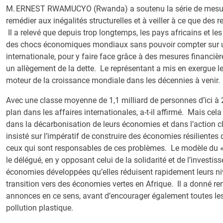
M. ERNEST RWAMUCYO (Rwanda) a soutenu la série de mesures
remédier aux inégalités structurelles et à veiller à ce que des
Il a relevé que depuis trop longtemps, les pays africains et le
des chocs économiques mondiaux sans pouvoir compter sur 
internationale, pour y faire face grâce à des mesures financièr
un allègement de la dette. Le représentant a mis en exergue le
moteur de la croissance mondiale dans les décennies à venir.
Avec une classe moyenne de 1,1 milliard de personnes d’ici à 
plan dans les affaires internationales, a-t-il affirmé. Mais c
dans la décarbonisation de leurs économies et dans l’action cl
insisté sur l’impératif de construire des économies résilientes 
ceux qui sont responsables de ces problèmes. Le modèle du « p
le délégué, en y opposant celui de la solidarité et de l’inves
économies développées qu’elles réduisent rapidement leurs niv
transition vers des économies vertes en Afrique. Il a donné r
annonces en ce sens, avant d’encourager également toutes les 
pollution plastique.