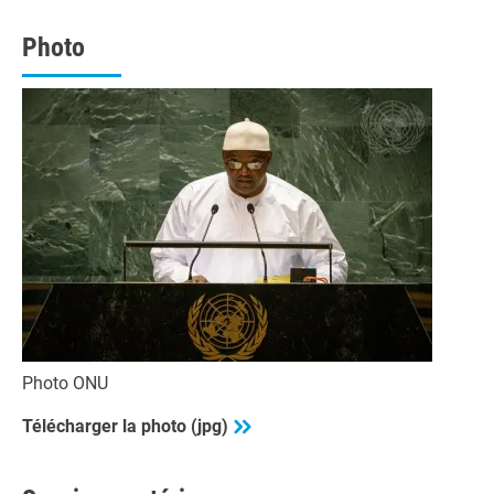
minutes,
44
seconds
Photo
Photo ONU
Télécharger la photo (jpg)