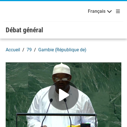
Français
Русский
Bienvenue aux Nations Unies
Skip to main content / navigation
Français
Español
Débat général
Accueil
79
Gambie (République de)