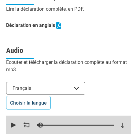
Lire la déclaration complète, en PDF.
Déclaration en anglais
Audio
Écouter et télécharger la déclaration complète au format
mp3.
Choisir la langue
Français
Choisir la langue
0
seconds
of
19