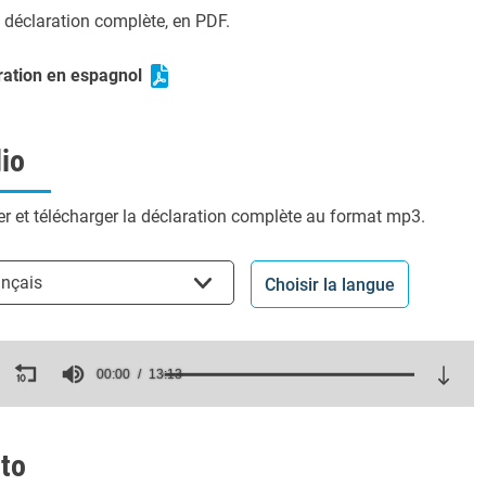
a déclaration complète, en PDF.
ration en espagnol
io
r et télécharger la déclaration complète au format mp3.
ir la langue
ançais
Choisir la langue
ds
00:00
13:13
es,
ds
Volume
to