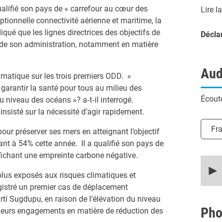
fié son pays de « carrefour au cœur des
Lire l
tionnelle connectivité aérienne et maritime, la
iqué que les lignes directrices des objectifs de
Décla
 de son administration, notamment en matière
Aud
limatique sur les trois premiers ODD. «
 garantir la santé pour tous au milieu des
Écoute
u niveau des océans »? a‑t‑il interrogé.
insisté sur la nécessité d’agir rapidement.
Chois
Fr
our préserver ses mers en atteignant l’objectif
nt à 54% cette année. Il a qualifié son pays de
ffichant une empreinte carbone négative.
0
secon
plus exposés aux risques climatiques et
of
13
registré un premier cas de déplacement
minut
artí Sugdupu, en raison de l’élévation du niveau
13
secon
Pho
r leurs engagements en matière de réduction des
90%