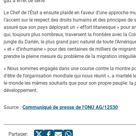
gaz à effet de serre.
Le Chef de l’État a ensuite plaidé en faveur d’une approche mul
l’accent sur le respect des droits humains et des principes de s
assuré que son pays déployait un « effort titanesque » pour am
qui, toujours plus nombreux, traversent la frontière avec la C
jungle du Darién, le plus grand parc naturel de toute l’Amérique
» et « d’inhumaine » pour des centaines de milliers de migrant
prendre la pleine mesure du problème de la migration irrégulièr
« Nous sommes engagés dans une course contre la montre pour 
d’être de l’organisation mondiale qui nous réunit », a martelé 
le monde les mêmes souhaits que pour son propre peuple: la paix,
développement.
Source :
Communiqué de presse de l'ONU AG/12530
Partager: