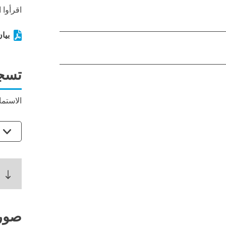
اقرأوا 
بيان
تسج
الاستما
صور