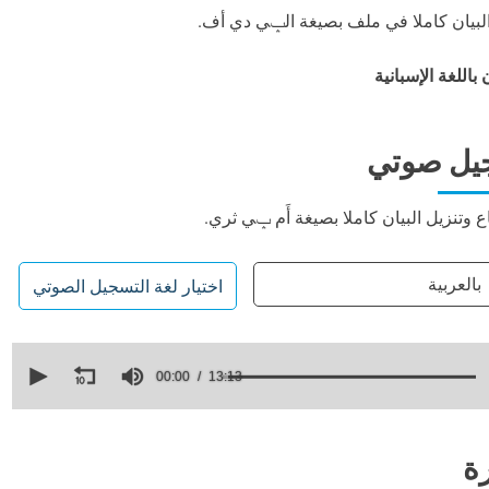
البيان كاملا في ملف بصيغة الݒي دي أف.
 باللغة الإسبانية
يل صوتي
ع وتنزيل البيان كاملا بصيغة أَم ݒي ثري.
بالعربية
اختيار لغة التسجيل الصوتي
0
seconds
00:00
13:13
of
13
minutes,
13
seconds
Volume
ة
90%