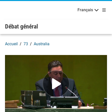
English
Français
Bienvenue aux Nations Unies
Skip to main content / navigation
Français
Débat général
Accueil
73
Australia