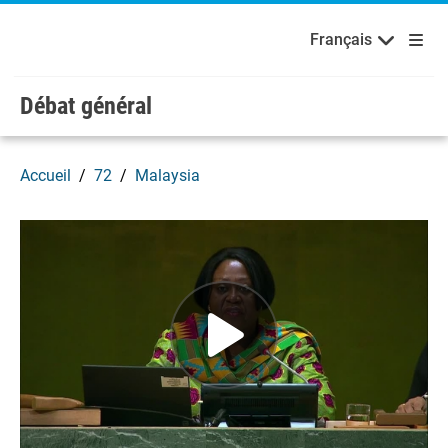
English
Français
Bienvenue aux Nations Unies
Skip to main content / navigation
Français
Débat général
Accueil
72
Malaysia