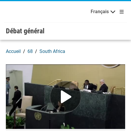
English
Français
Bienvenue aux Nations Unies
Skip to main content / navigation
Français
Débat général
Accueil
68
South Africa