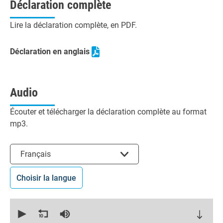
Déclaration complète
Lire la déclaration complète, en PDF.
Déclaration en anglais
Audio
Écouter et télécharger la déclaration complète au format
mp3.
Choisir la langue
Français
Choisir la langue
0
seconds
of