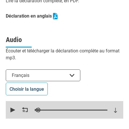
Lire la déclaration complète, en PDF.
Déclaration en anglais
Audio
Écouter et télécharger la déclaration complète au format
mp3.
Choisir la langue
Français
Choisir la langue
0
seconds
of
11
minutes,
11