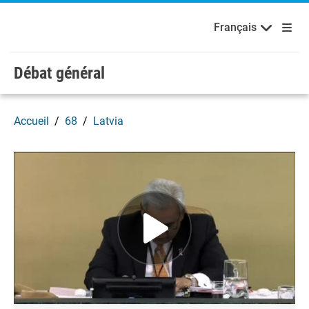
English
Français
Bienvenue aux Nations Unies
Skip to main content / navigation
Français
Débat général
Accueil
68
Latvia