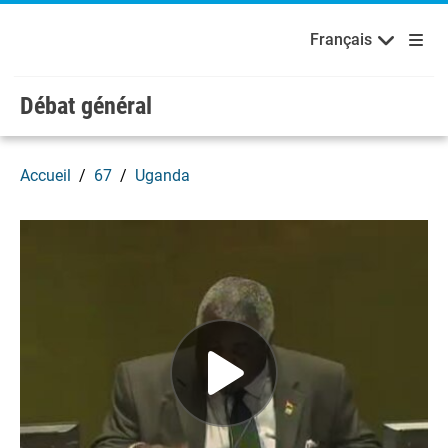
English
Français
Bienvenue aux Nations Unies
Skip to main content / navigation
Français
Débat général
Accueil
67
Uganda