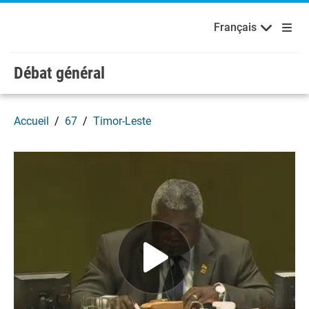
English
Français
Bienvenue aux Nations Unies
Skip to main content / navigation
Français
Débat général
Accueil
67
Timor-Leste