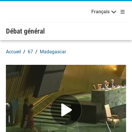
English
Français
Bienvenue aux Nations Unies
Skip to main content / navigation
Français
Débat général
Accueil
67
Madagascar