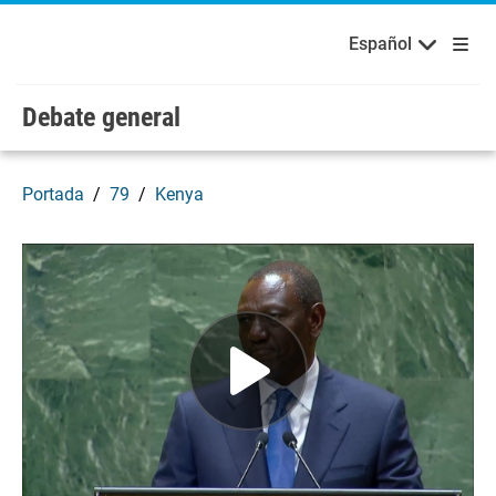
Bienvenidos a las Naciones Unidas
Skip to main content / navigation
Русский
Español
Español
Debate general
Portada
79
Kenya