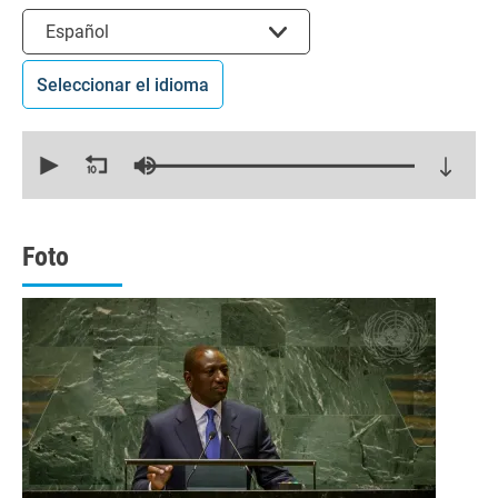
Seleccionar el idioma
Español
Seleccionar el idioma
0
seconds
of
29
minutes,
14
seconds
Foto