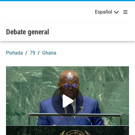
Bienvenidos a las Naciones Unidas
Skip to main content / navigation
Русский
Español
Español
Debate general
Portada
79
Ghana